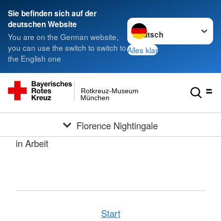
Sie befinden sich auf der
Sprache wechseln zu
deutschen Website
You are on the German website,
you can use the switch to switch to
Alles klar
the English one
Rotkreuz-Museum
München
Florence Nightingale
in Arbeit
Start