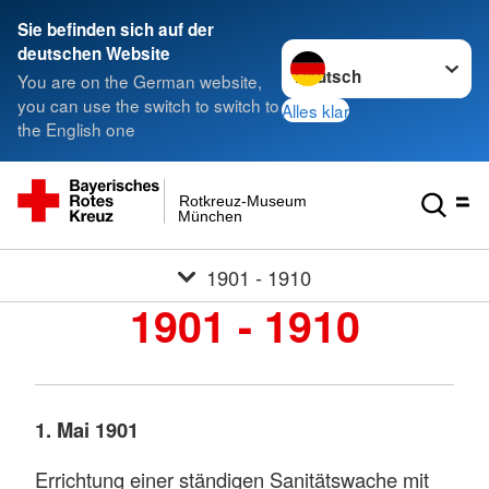
Sie befinden sich auf der
Sprache wechseln zu
deutschen Website
You are on the German website,
you can use the switch to switch to
Alles klar
the English one
Rotkreuz-Museum
München
1901 - 1910
1901 - 1910
1. Mai 1901
Errichtung einer ständigen Sanitätswache mit